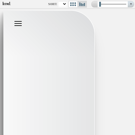
html
sort:
−
+