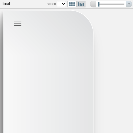
html
sort:
−
+