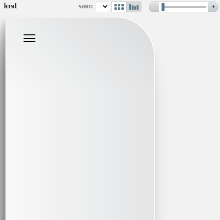
html
sort:
−
+